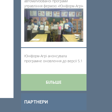
автоматизованої програми
управління фермою «Юніформ-Агрі»
Юніформ-Агрі анонсувала
програмне оновлення до версії 5.1
БІЛЬШЕ
ПАРТНЕРИ