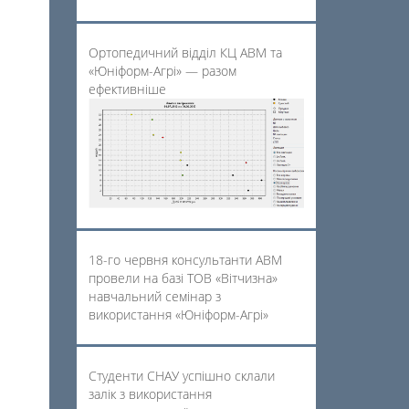
Ортопедичний відділ КЦ АВМ та
«Юніформ-Агрі» — разом
ефективніше
18-го червня консультанти АВМ
провели на базі ТОВ «Вітчизна»
навчальний семінар з
використання «Юніформ-Агрі»
Студенти СНАУ успішно склали
залік з використання