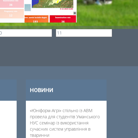
НОВИНИ
«Юніформ-Агрі» спільно із АВМ
провела для студентів Уманського
НУС семінар із використання
сучасних систем управління в
тваринни