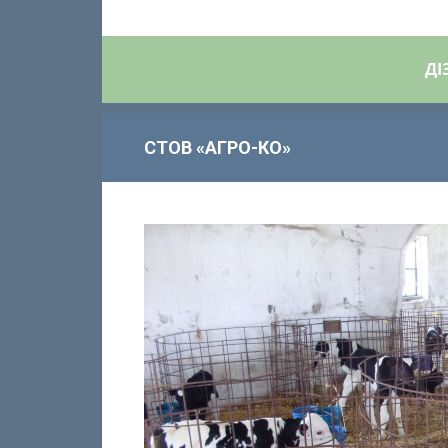
ДІ
СТОВ «АГРО-КО»