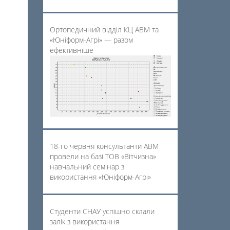
Ортопедичний відділ КЦ АВМ та
«Юніформ-Агрі» — разом
ефективніше
18-го червня консультанти АВМ
провели на базі ТОВ «Вітчизна»
навчальний семінар з
використання «Юніформ-Агрі»
Студенти СНАУ успішно склали
залік з використання