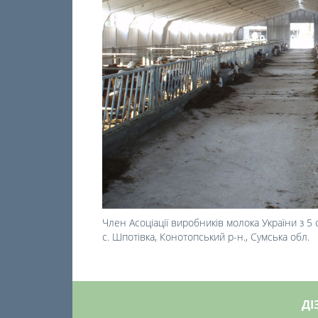
Член Асоціації виробників молока України з 5
с. Шпотівка, Конотопський р-н., Сумська обл.
ДІ