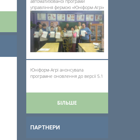
автоматизованої програми
управління фермою «Юніформ-Агрі»
Юніформ-Агрі анонсувала
програмне оновлення до версії 5.1
БІЛЬШЕ
ПАРТНЕРИ