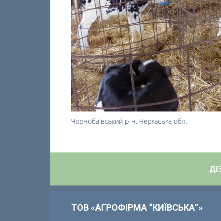
Чорнобаївський р-н, Черкаська обл.
ДІ
ТОВ «АГРОФІРМА “КИЇВСЬКА”»