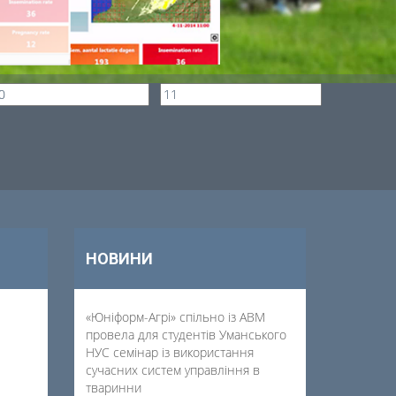
НОВИНИ
«Юніформ-Агрі» спільно із АВМ
провела для студентів Уманського
НУС семінар із використання
сучасних систем управління в
тваринни