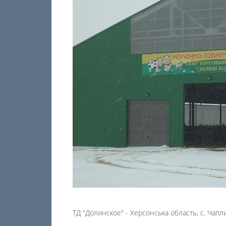
ТД "Долинское" - Херсонська область, с. Чапл