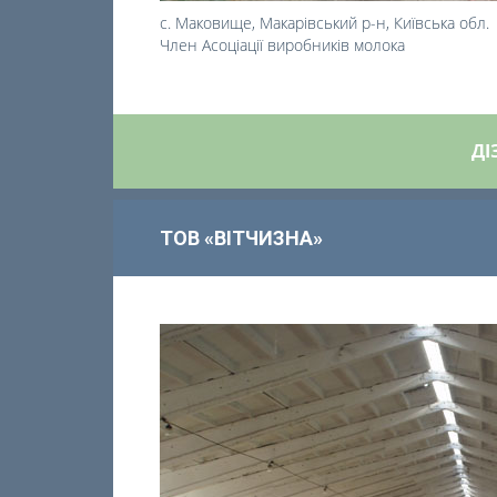
с. Маковище, Макарівський р-н, Київська обл.
Член Асоціації виробників молока
ДІ
ТОВ «ВІТЧИЗНА»