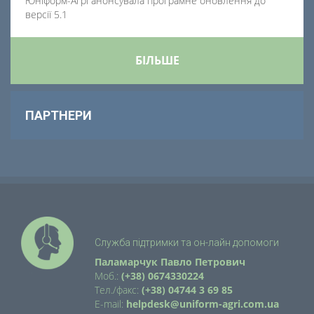
Юніформ-Агрі анонсувала програмне оновлення до
версії 5.1
БІЛЬШЕ
ПАРТНЕРИ
Служба підтримки та он-лайн допомоги
Паламарчук Павло Петрович
Моб.:
(+38) 0674330224
Тел./факс:
(+38) 04744 3 69 85
E-mail:
helpdesk@uniform-agri.com.ua