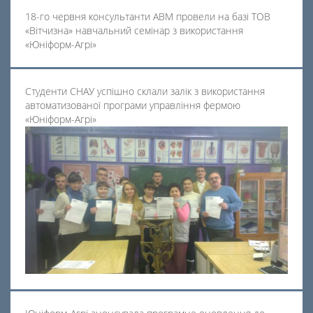
18-го червня консультанти АВМ провели на базі ТОВ
«Вітчизна» навчальний семінар з використання
«Юніформ-Агрі»
Студенти СНАУ успішно склали залік з використання
автоматизованої програми управління фермою
«Юніформ-Агрі»