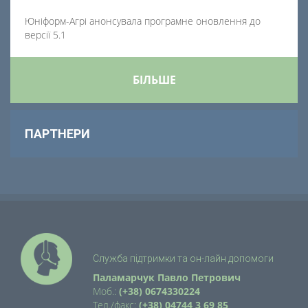
Юніформ-Агрі анонсувала програмне оновлення до
версії 5.1
БІЛЬШЕ
ПАРТНЕРИ
Служба підтримки та он-лайн допомоги
Паламарчук Павло Петрович
Моб.:
(+38) 0674330224
Тел./факс:
(+38) 04744 3 69 85