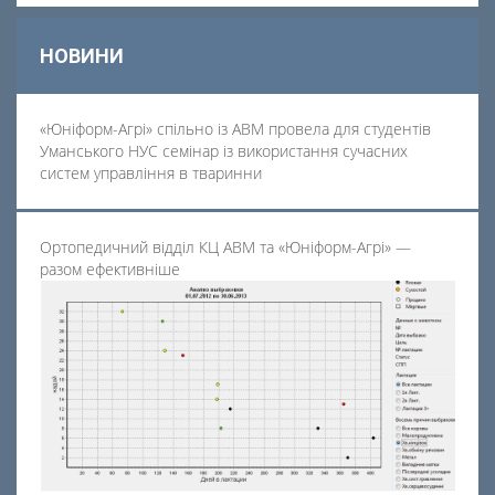
НОВИНИ
«Юніформ-Агрі» спільно із АВМ провела для студентів
Уманського НУС семінар із використання сучасних
систем управління в тваринни
Ортопедичний відділ КЦ АВМ та «Юніформ-Агрі» —
разом ефективніше