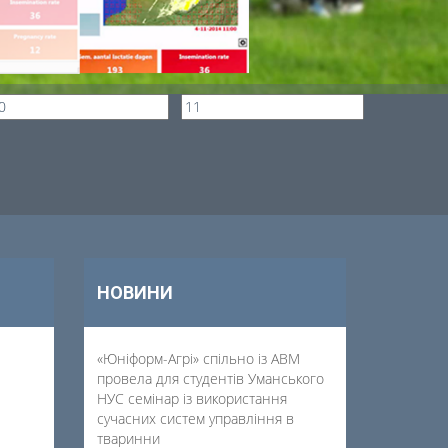
НОВИНИ
«Юніформ-Агрі» спільно із АВМ
провела для студентів Уманського
НУС семінар із використання
сучасних систем управління в
тваринни