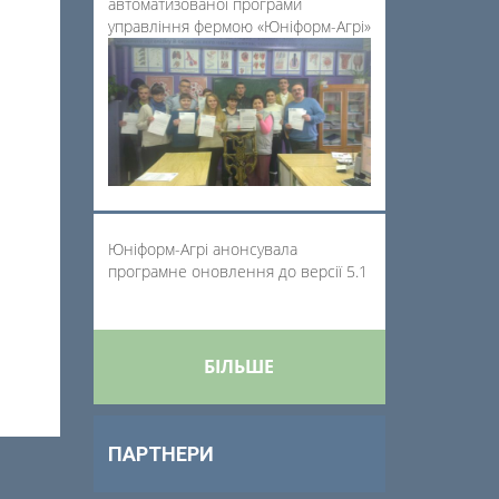
автоматизованої програми
управління фермою «Юніформ-Агрі»
Юніформ-Агрі анонсувала
програмне оновлення до версії 5.1
БІЛЬШЕ
ПАРТНЕРИ