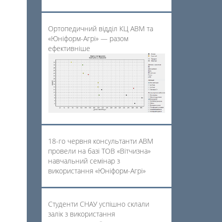
Ортопедичний відділ КЦ АВМ та
«Юніформ-Агрі» — разом
ефективніше
18-го червня консультанти АВМ
провели на базі ТОВ «Вітчизна»
навчальний семінар з
використання «Юніформ-Агрі»
Студенти СНАУ успішно склали
залік з використання