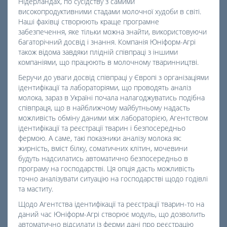
Нідерландах, по сусідству з самими
високопродуктивними стадами молочної худоби в світі.
Наші фахівці створюють краще програмне
забезпечення, яке тільки можна знайти, використовуючи
багаторічний досвід і знання. Компанія Юніформ-Агрі
також відома завдяки плідній співпраці з іншими
компаніями, що працюють в молочному тваринництві.
Беручи до уваги досвід співпраці у Європі з організаціями
ідентифікації та лабораторіями, що проводять аналіз
молока, зараз в Україні почала налагоджуватись подібна
співпраця, що в найближчому майбутньому надасть
можливість обміну даними між лабораторією, Агентством
ідентифікації та реєстрації тварин і безпосередньо
фермою. А саме, такі показники аналізу молока як:
жирність, вміст білку, соматичних клітин, мочевини
будуть надсилатись автоматично безпосередньо в
програму на господарстві. Ця опція дасть можливість
точно аналізувати ситуацію на господарстві щодо годівлі
та маститу.
Щодо Агентства ідентифікації та реєстрації тварин-то на
даний час Юніформ-Агрі створює модуль, що дозволить
автоматично відсилати із ферми дані про реєстрацію