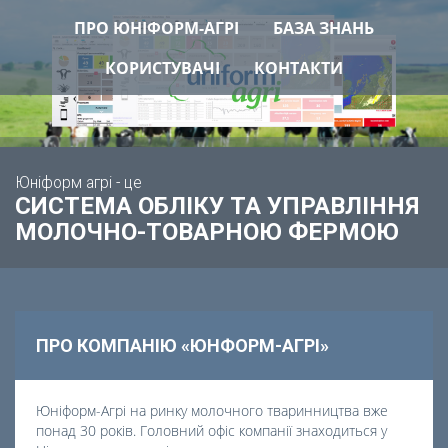
ПРО ЮНІФОРМ-АГРІ
БАЗА ЗНАНЬ
КОРИСТУВАЧІ
КОНТАКТИ
Юніформ агрі - це
СИСТЕМА ОБЛІКУ ТА УПРАВЛІННЯ
МОЛОЧНО-ТОВАРНОЮ ФЕРМОЮ
ПРО КОМПАНІЮ «ЮНФОРМ-АГРІ»
Юніформ-Агрі на ринку молочного тваринництва вже
понад 30 років. Головний офіс компанії знаходиться у